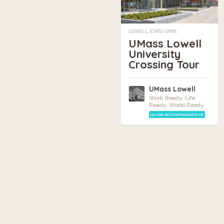
LOWELL, ÉTATS-UNIS
UMass Lowell
University
Crossing Tour
UMass Lowell
Work Ready, Life
Ready, World Ready
GUIDE ACCOMPAGNATEUR