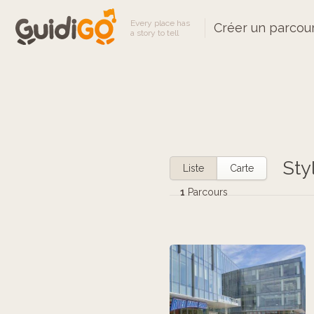
Every place has
Créer un parcou
a story to tell
Sty
Liste
Carte
1
Parcours