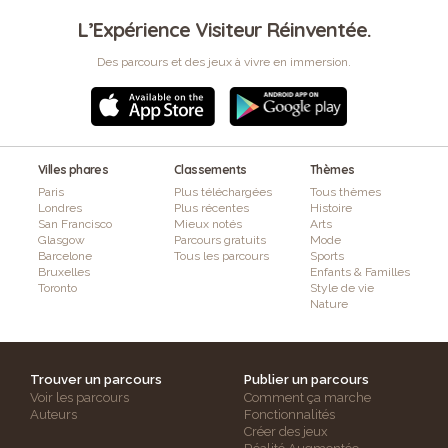
L’Expérience Visiteur Réinventée.
Des parcours et des jeux à vivre en immersion.
Villes phares
Classements
Thèmes
Paris
Plus téléchargées
Tous thèmes
Londres
Plus récentes
Histoire
San Francisco
Mieux notés
Arts
Glasgow
Parcours gratuits
Mode
Barcelone
Tous les parcours
Sports
Bruxelles
Enfants & Familles
Toronto
Style de vie
Nature
Trouver un parcours
Publier un parcours
Voir les parcours
Comment ça marche
Auteurs
Fonctionnalités
Créer des jeux