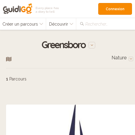
Every place has
Connexion
a story to tell
Créer un parcours
Découvrir
Rechercher…
Greensboro
Nature
1
Parcours