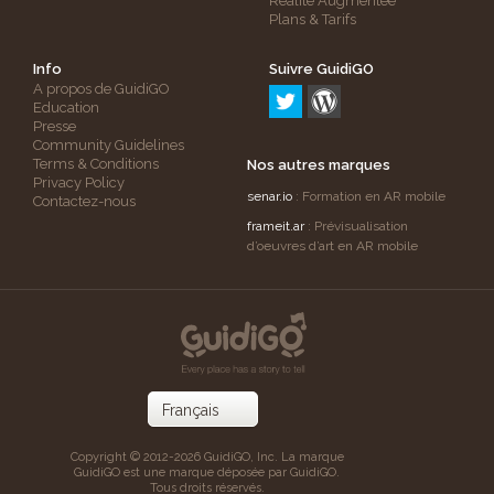
Réalité Augmentée
Plans & Tarifs
Info
Suivre GuidiGO
A propos de GuidiGO
Education
Presse
Community Guidelines
Terms & Conditions
Nos autres marques
Privacy Policy
senar.io
: Formation en AR mobile
Contactez-nous
frameit.ar
: Prévisualisation
d’oeuvres d’art en AR mobile
Copyright © 2012-2026 GuidiGO, Inc. La marque
GuidiGO est une marque déposée par GuidiGO.
Tous droits réservés.