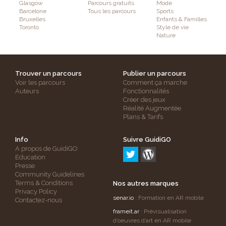
Glasgow
Parcours gratuits
Mode
Barcelone
Tous les parcours
Sports
Bruxelles
Enfants & Familles
Toronto
Style de vie
Nature
Trouver un parcours
Publier un parcours
Voir les parcours
Comment ça marche
Auteurs
Fonctionnalités
Créer des jeux
Réalité Augmentée
Plans & Tarifs
Info
Suivre GuidiGO
A propos de GuidiGO
Education
Presse
Community Guidelines
Terms & Conditions
Nos autres marques
Privacy Policy
senar.io
: Formation en AR mobile
Contactez-nous
frameit.ar
: Prévisualisation
d’oeuvres d’art en AR mobile