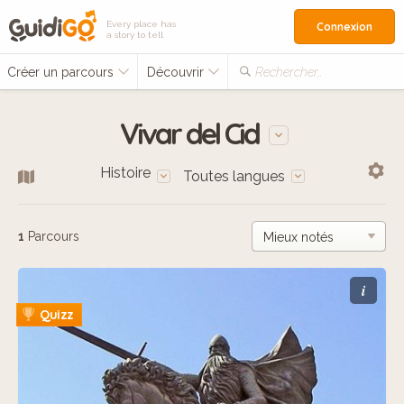
Every place has
Connexion
a story to tell
Créer un parcours
Découvrir
Rechercher…
Vivar del Cid
Histoire
Toutes langues
1
Parcours
i
Quizz