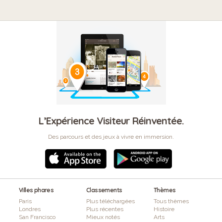
L’Expérience Visiteur Réinventée.
Des parcours et des jeux à vivre en immersion.
Villes phares
Classements
Thèmes
Paris
Plus téléchargées
Tous thèmes
Londres
Plus récentes
Histoire
San Francisco
Mieux notés
Arts