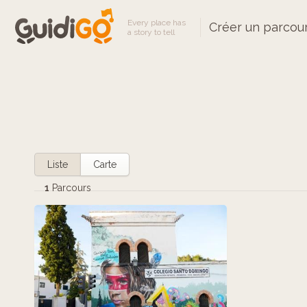
Every place has
Créer un parcou
a story to tell
Liste
Carte
1
Parcours