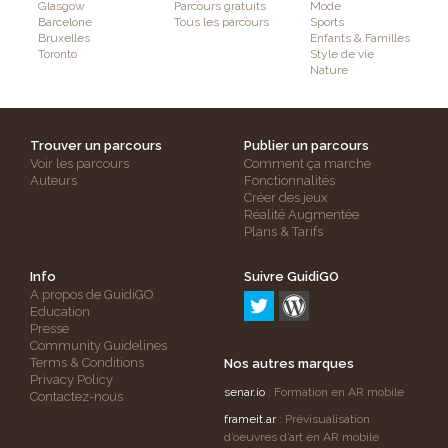
Glasgow
Parcours gratuits
Mode
Barcelone
Tous les parcours
Sports
Bruxelles
Enfants & Familles
Toronto
Style de vie
Nature
Trouver un parcours
Publier un parcours
Voir les parcours
Comment ça marche
Auteurs
Fonctionnalités
Créer des jeux
Réalité Augmentée
Plans & Tarifs
Info
Suivre GuidiGO
A propos de GuidiGO
Education
Presse
Community Guidelines
Terms & Conditions
Nos autres marques
Privacy Policy
senar.io
: Formation en AR mobile
Contactez-nous
frameit.ar
: Prévisualisation
d’oeuvres d’art en AR mobile