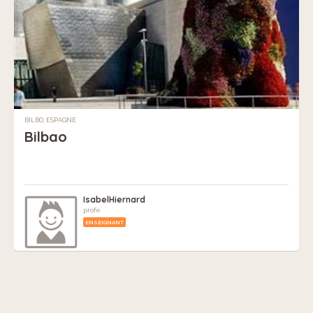
BILBO, ESPAGNE
Bilbao
IsabelHiernard
profe
ENSEIGNANT