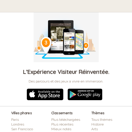
L’Expérience Visiteur Réinventée.
Des parcours et des jeux à vivre en immersion.
Villes phares
Classements
Thèmes
Paris
Plus téléchargées
Tous thèmes
Londres
Plus récentes
Histoire
San Francisco
Mieux notés
Arts