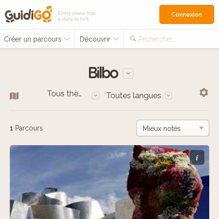
Every place has
Connexion
a story to tell
Créer un parcours
Découvrir
Rechercher…
Bilbo
Tous thèmes
Toutes langues
1
Parcours
i