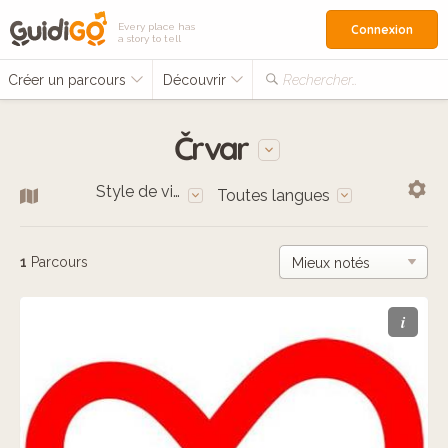
Every place has
Connexion
a story to tell
Créer un parcours
Découvrir
Rechercher…
Črvar
Style de vie
Toutes langues
1
Parcours
i