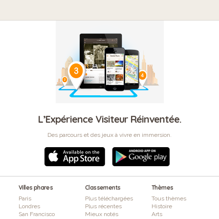
L’Expérience Visiteur Réinventée.
Des parcours et des jeux à vivre en immersion.
Villes phares
Classements
Thèmes
Paris
Plus téléchargées
Tous thèmes
Londres
Plus récentes
Histoire
San Francisco
Mieux notés
Arts