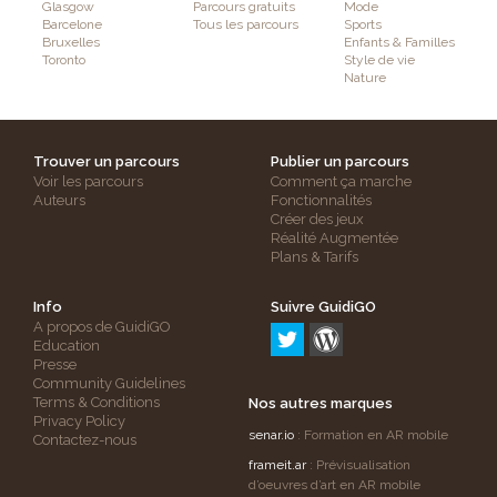
Glasgow
Parcours gratuits
Mode
Barcelone
Tous les parcours
Sports
Bruxelles
Enfants & Familles
Toronto
Style de vie
Nature
Trouver un parcours
Publier un parcours
Voir les parcours
Comment ça marche
Auteurs
Fonctionnalités
Créer des jeux
Réalité Augmentée
Plans & Tarifs
Info
Suivre GuidiGO
A propos de GuidiGO
Education
Presse
Community Guidelines
Terms & Conditions
Nos autres marques
Privacy Policy
senar.io
: Formation en AR mobile
Contactez-nous
frameit.ar
: Prévisualisation
d’oeuvres d’art en AR mobile