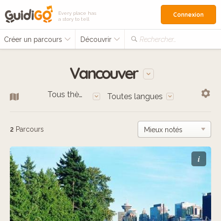
Every place has
Connexion
a story to tell
Créer un parcours
Découvrir
Rechercher…
Vancouver
Tous thèmes
Toutes langues
2
Parcours
i