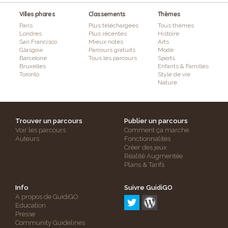
Villes phares
Classements
Thèmes
Paris
Plus téléchargées
Tous thèmes
Londres
Plus récentes
Histoire
San Francisco
Mieux notés
Arts
Glasgow
Parcours gratuits
Mode
Barcelone
Tous les parcours
Sports
Bruxelles
Enfants & Familles
Toronto
Style de vie
Nature
Trouver un parcours
Publier un parcours
Voir les parcours
Comment ça marche
Auteurs
Fonctionnalités
Créer des jeux
Réalité Augmentée
Plans & Tarifs
Info
Suivre GuidiGO
A propos de GuidiGO
Education
Presse
Community Guidelines