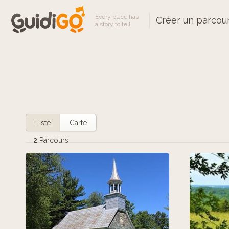
Every place has
Créer un parcou
a story to tell
Liste
Carte
2
Parcours