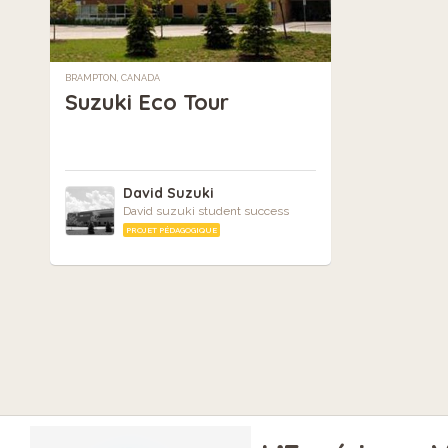
BRAMPTON, CANADA
Suzuki Eco Tour
David Suzuki
David suzuki student success
PROJET PÉDAGOGIQUE