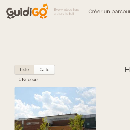
Every place has
Créer un parcou
a story to tell
H
Liste
Carte
1
Parcours