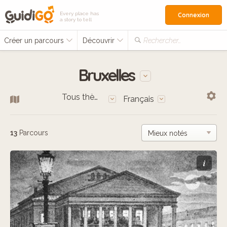
Every place has
Connexion
a story to tell
Créer un parcours
Découvrir
Rechercher…
Bruxelles
Tous thèmes
Français
13
Parcours
i