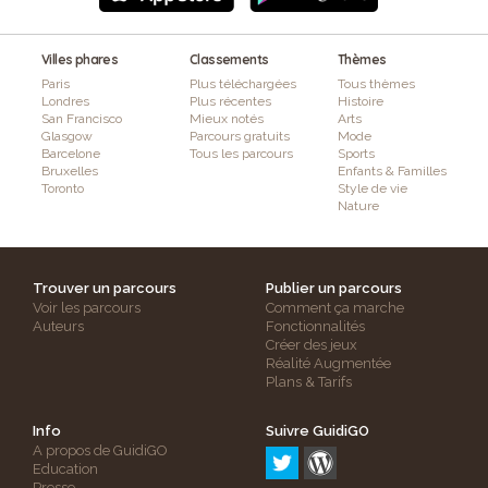
Villes phares
Classements
Thèmes
Paris
Plus téléchargées
Tous thèmes
Londres
Plus récentes
Histoire
San Francisco
Mieux notés
Arts
Glasgow
Parcours gratuits
Mode
Barcelone
Tous les parcours
Sports
Bruxelles
Enfants & Familles
Toronto
Style de vie
Nature
Trouver un parcours
Publier un parcours
Voir les parcours
Comment ça marche
Auteurs
Fonctionnalités
Créer des jeux
Réalité Augmentée
Plans & Tarifs
Info
Suivre GuidiGO
A propos de GuidiGO
Education
Presse