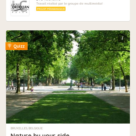
Travail réalisé par le groupe de multimédia!
PROJET PÉDAGOGIQUE
i
Quizz
BRUXELLES, BELGIQUE
Nature by your side