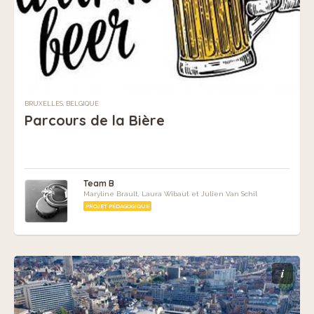
BRUXELLES, BELGIQUE
Parcours de la Bière
Team B
Maryline Brault, Laura Wibaut et Julien Van Schil
PROJET PÉDAGOGIQUE
i