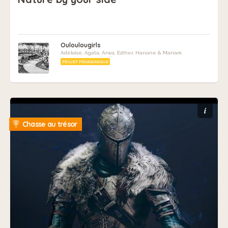
Ouloulougirls
Adéloïse, Agata, Arwa, Esther, Hanane & Mariam
PROJET PÉDAGOGIQUE
i
Chasse au trésor