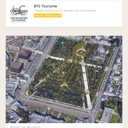
BTS Tourisme
Travail réalisé par le groupe de multimédia
PROJET PÉDAGOGIQUE
i
BRUXELLES, BELGIQUE