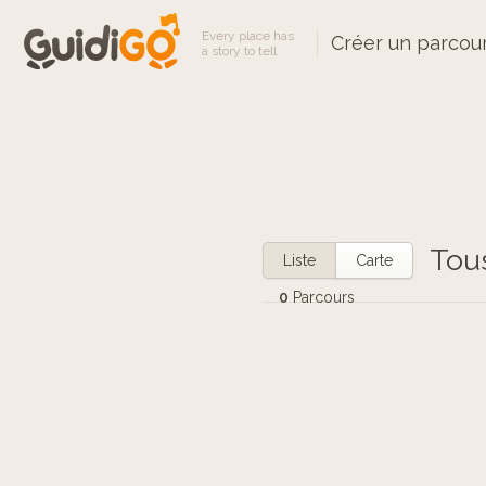
Every place has
Créer un parcou
a story to tell
Tou
Liste
Carte
0
Parcours