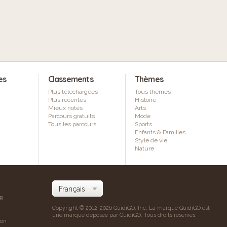
es
Classements
Thèmes
Plus téléchargées
Tous thèmes
Plus récentes
Histoire
Mieux notés
Arts
Parcours gratuits
Mode
Tous les parcours
Sports
Enfants & Familles
Style de vie
Nature
AR
Copyright © 2012-2026 GuidiGO, Inc. La marque GuidiGO est
une marque déposée par GuidiGO. Tous droits réservés.
ion