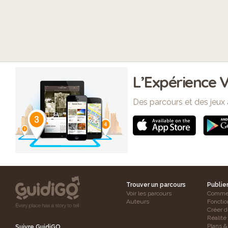
L’Expérience V
Des parcours et des jeux 
Trouver un parcours
Publie
Voir les parcours
Commen
Auteurs
Fonctio
Créer d
Réalit
Plans & 
Suivre GuidiGO