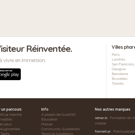
isiteur Réinventée.
Villes phar
Paris
Londres
à vivre en immersion.
San Francisco
Glasgow
Barcelone
Bruxelles
Toronto
r un parcours
Info
Nos autres marques
t ça marche
A propos de GuidiGO
senar.io
: Formation en 
nnalités
Education
mobile
es jeux
Presse
é Augmentée
Community Guidelines
frameit.ar
: Prévisualisat
Tarifs
Terms & Conditions