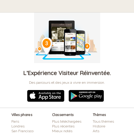
L’Expérience Visiteur Réinventée.
Des parcours et des jeux à vivre en immersion.
Villes phares
Classements
Thèmes
Paris
Plus téléchargées
Tous thèmes
Londres
Plus récentes
Histoire
San Francisco
Mieux notés
Arts