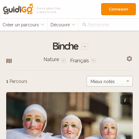
Every place has
Connexion
a story to tell
Créer un parcours
Découvrir
Rechercher…
Binche
Nature
Français
1
Parcours
i