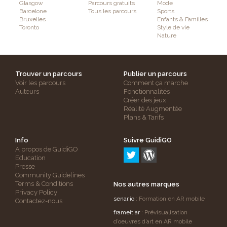
Glasgow
Parcours gratuits
Mode
Barcelone
Tous les parcours
Sports
Bruxelles
Enfants & Familles
Toronto
Style de vie
Nature
Trouver un parcours
Publier un parcours
Voir les parcours
Comment ça marche
Auteurs
Fonctionnalités
Créer des jeux
Réalité Augmentée
Plans & Tarifs
Info
Suivre GuidiGO
A propos de GuidiGO
Education
Presse
Community Guidelines
Terms & Conditions
Nos autres marques
Privacy Policy
senar.io
: Formation en AR mobile
Contactez-nous
frameit.ar
: Prévisualisation
d’oeuvres d’art en AR mobile