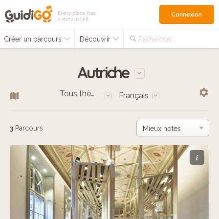
Every place has
Connexion
a story to tell
Créer un parcours
Découvrir
Rechercher…
Autriche
Tous thèmes
Français
3
Parcours
i