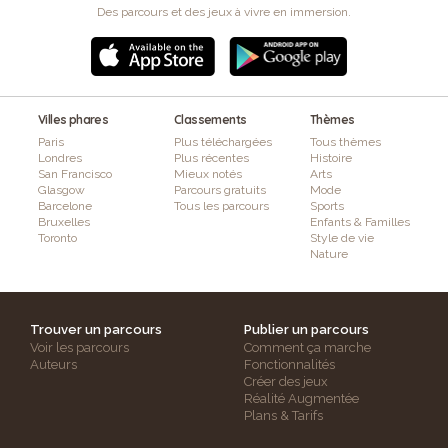
Des parcours et des jeux à vivre en immersion.
Villes phares
Classements
Thèmes
Paris
Plus téléchargées
Tous thèmes
Londres
Plus récentes
Histoire
San Francisco
Mieux notés
Arts
Glasgow
Parcours gratuits
Mode
Barcelone
Tous les parcours
Sports
Bruxelles
Enfants & Familles
Toronto
Style de vie
Nature
Trouver un parcours
Publier un parcours
Voir les parcours
Comment ça marche
Auteurs
Fonctionnalités
Créer des jeux
Réalité Augmentée
Plans & Tarifs