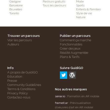
Glasgow
Parcours gratuits
Mode
Barcelone
Tous les parcours
Sports
Bruxelles
Enfants & Familles
Toronto
Style de vie
Nature
Trouver un parcours
Publier un parcours
Voir les parcours
Comment ça marche
Auteurs
Fonctionnalités
Créer des jeux
Réalité Augmentée
Plans & Tarifs
Info
Suivre GuidiGO
A propos de GuidiGO
Education
Presse
Community Guidelines
Terms & Conditions
Nos autres marques
Privacy Policy
senar.io
: Formation en AR mobile
Contactez-nous
frameit.ar
: Prévisualisation
d’oeuvres d’art en AR mobile