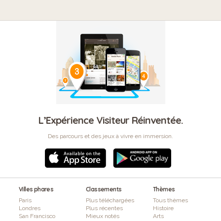
L’Expérience Visiteur Réinventée.
Des parcours et des jeux à vivre en immersion.
Villes phares
Classements
Thèmes
Paris
Plus téléchargées
Tous thèmes
Londres
Plus récentes
Histoire
San Francisco
Mieux notés
Arts