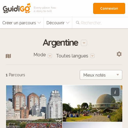
Every place has
Connexion
a story to tell
Créer un parcours
Découvrir
Rechercher…
Argentine
Mode
Toutes langues
1
Parcours
i