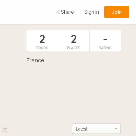
Join
Share
Sign in
2
2
-
TOURS
PLACES
RATING
France
e