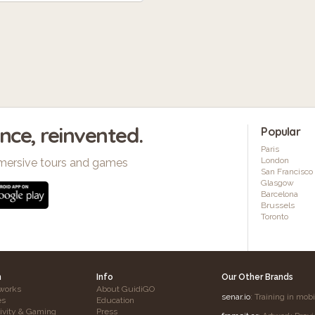
ence, reinvented.
Popular
Paris
London
mersive tours and games
San Francisco
Glasgow
Barcelona
Brussels
Toronto
h
Info
Our Other Brands
works
About GuidiGO
senar.io
: Training in mob
es
Education
tivity & Gaming
Press