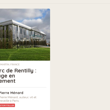
-MARTIN, FRANCE
c de Rentilly :
ge en
ement
Pierre Ménard
Pierre Ménard, auteur, vit et
travaille à Paris.
STORYTELLER