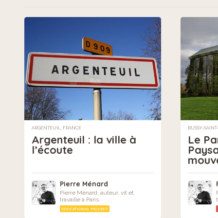
ARGENTEUIL, FRANCE
BUSSY-SAINT
Argenteuil : la ville à
Le Par
l’écoute
Paysa
mouv
Pierre Ménard
Pierre Ménard, auteur, vit et
travaille à Paris.
EDUCATIONAL PROJECT