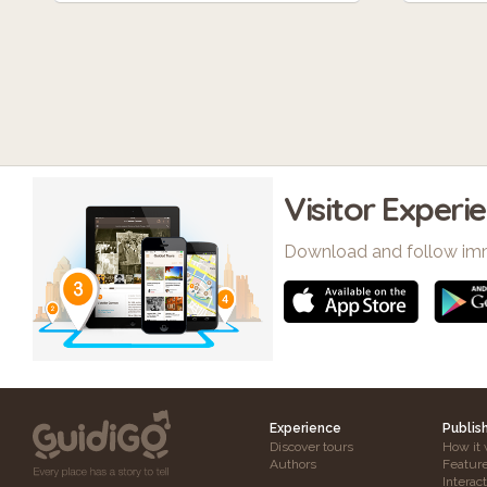
Visitor Experi
Download and follow im
Experience
Publis
Discover tours
How it 
Authors
Featur
Interac