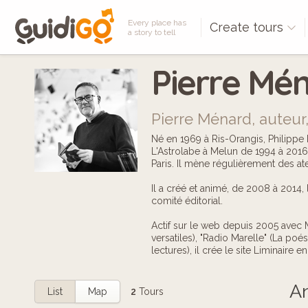
Every place has
Create tours
a story to tell
Pierre Mé
Pierre Ménard, auteur, v
Né en 1969 à Ris-Orangis, Philippe D
L'Astrolabe à Melun de 1994 à 2016, 
Paris. Il mène régulièrement des ate
Il a créé et animé, de 2008 à 2014, la
comité éditorial.
Actif sur le web depuis 2005 avec Ma
versatiles), "Radio Marelle" (La poé
lectures), il crée le site Liminaire 
An
List
Map
2
Tours