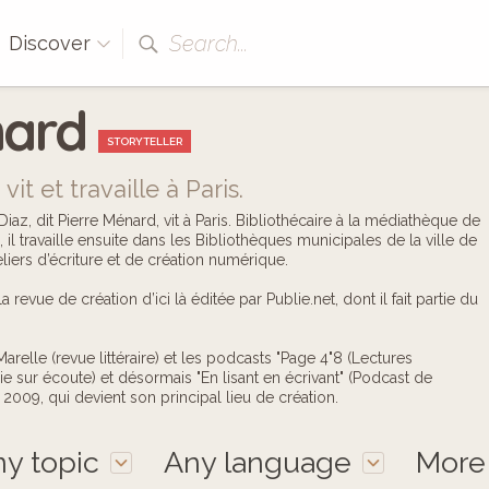
Search...
Discover
nard
STORYTELLER
it et travaille à Paris.
iaz, dit Pierre Ménard, vit à Paris. Bibliothécaire à la médiathèque de
il travaille ensuite dans les Bibliothèques municipales de la ville de
liers d’écriture et de création numérique.
 revue de création d’ici là éditée par Publie.net, dont il fait partie du
relle (revue littéraire) et les podcasts "Page 4"8 (Lectures
sie sur écoute) et désormais "En lisant en écrivant" (Podcast de
en 2009, qui devient son principal lieu de création.
y topic
Any language
Mor