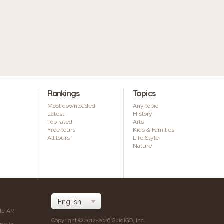
Rankings
Topics
Most downloaded
Any topic
Latest
History
Top rated
Arts
Free tours
Kids & Families
All tours
Life Style
Nature
ile AR
Copyright © 2012-2026 GuidiGO, Inc.