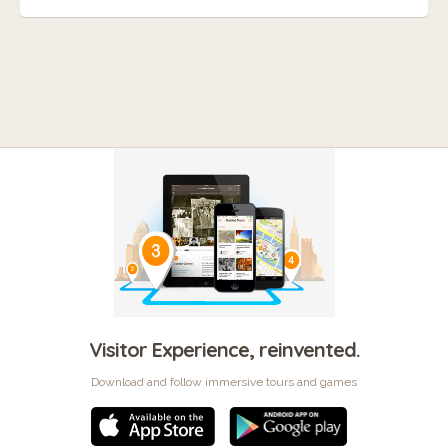
Visitor Experience, reinvented.
Download and follow immersive tours and games