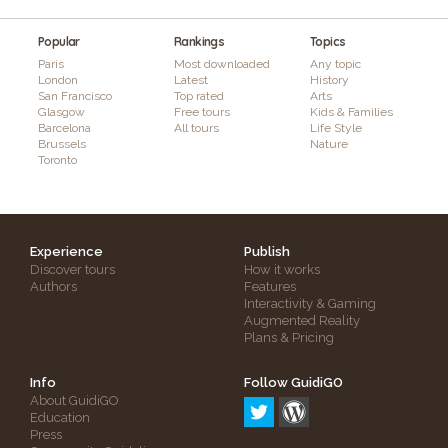
Popular
Rankings
Topics
Paris
Most downloaded
Any topic
London
Latest
History
San Francisco
Top rated
Arts
Glasgow
Free tours
Kids & Families
Barcelona
All tours
Life Style
Brussels
Nature
Toronto
Experience
Publish
Discover tours
How it works
Authors
Features
Interactivity & Gaming
Augmented Reality
Plans & Pricing
Info
Follow GuidiGO
About GuidiGO
Education
Press