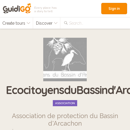
Every place has
Sign in
a story to tell
Create tours
Discover
Search...
EcocitoyensduBassind'Ar
ASSOCIATION
Association de protection du Bassin
d'Arcachon