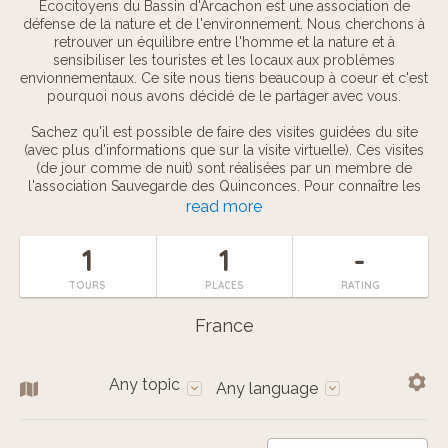
Écocitoyens du Bassin d'Arcachon est une association de
défense de la nature et de l'environnement. Nous cherchons à
retrouver un équilibre entre l'homme et la nature et à
sensibiliser les touristes et les locaux aux problèmes
envionnementaux. Ce site nous tiens beaucoup à coeur et c'est
pourquoi nous avons décidé de le partager avec vous.
Sachez qu'il est possible de faire des visites guidées du site
(avec plus d'informations que sur la visite virtuelle). Ces visites
(de jour comme de nuit) sont réalisées par un membre de
l'association Sauvegarde des Quinconces. Pour connaître les
dates des visites guidées et pour vous inscrire, merci de vous
read more
renseignez auprès de l'Office du Tourisme d'Andernos-les-
Bains (Tél: 0563820295).
1
1
-
TOURS
PLACES
RATING
France
Any topic
Any language