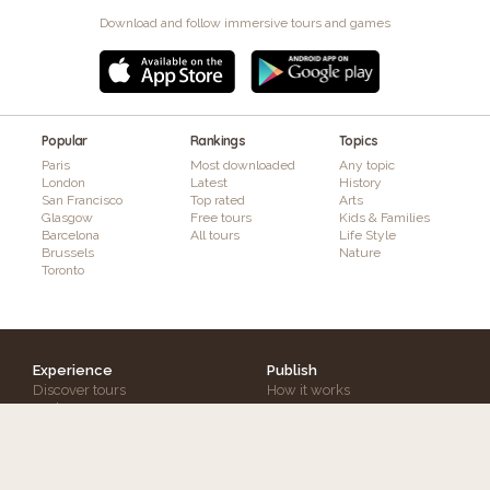
Download and follow immersive tours and games
Popular
Rankings
Topics
Paris
Most downloaded
Any topic
London
Latest
History
San Francisco
Top rated
Arts
Glasgow
Free tours
Kids & Families
Barcelona
All tours
Life Style
Brussels
Nature
Toronto
Experience
Publish
Discover tours
How it works
Authors
Features
Interactivity & Gaming
Augmented Reality
Plans & Pricing