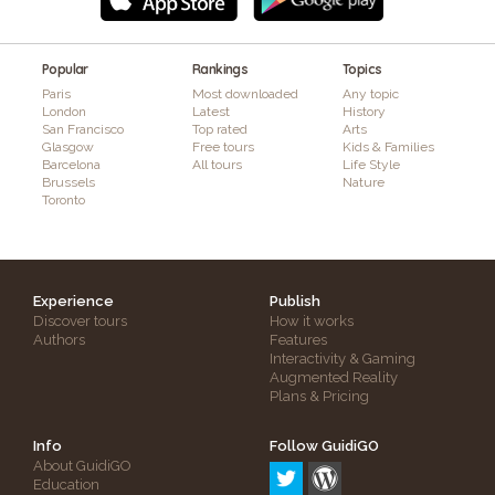
Popular
Rankings
Topics
Paris
Most downloaded
Any topic
London
Latest
History
San Francisco
Top rated
Arts
Glasgow
Free tours
Kids & Families
Barcelona
All tours
Life Style
Brussels
Nature
Toronto
Experience
Publish
Discover tours
How it works
Authors
Features
Interactivity & Gaming
Augmented Reality
Plans & Pricing
Info
Follow GuidiGO
About GuidiGO
Education