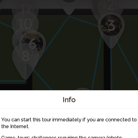
4
2
11
10
3
9
6
8
7
Info
You can start this tour immediately if you are connected to
the Internet.
Game-tours: challenges requiring the camera (photo