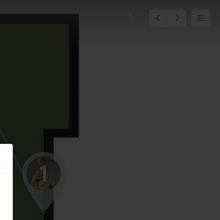
5
32
1