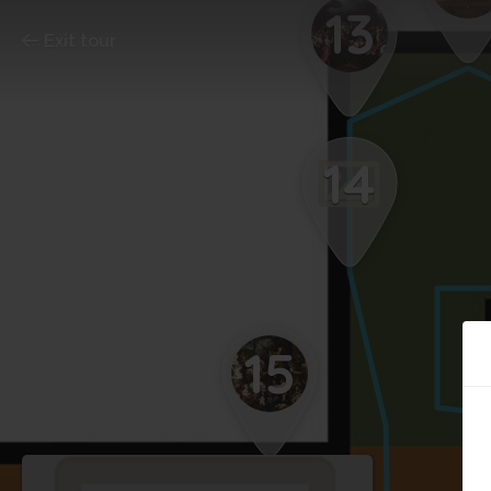
13
Exit tour
14
15