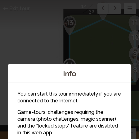
12
14
Exit tour
32
11
13
10
9
14
8
Info
You can start this tour immediately if you are
connected to the Internet.
Game-tours: challenges requiring the
15
camera (photo challenges, magic scanner)
and the "locked stops" feature are disabled
in this web app.