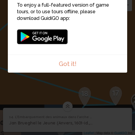
To enjoy a full-featured version of game
tours, or to use tours offline, please
download GuidiGO app:
Got it!
17
18
L'Embarquement des
14. L'Embarquement des animaux dans l'arche de Noé
1
/1
L'Embarquement des animaux dans l'arche de Noé
animaux dans l'arche
14
19
Jan Brueghel le Jeune (Anvers, 1601-id.,1678), Vers 1615, Huile sur bois
de Noé
Leaflet
| Map data ©
GuidiGO
Inc.