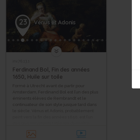
23
Vénus et Adonis
inv.76.13.1
Ferdinand Bol, Fin des années
1650, Huile sur toile
Formé à Utrecht avant de partir pour
Amsterdam, Ferdinand Bol est l’un des plus
éminents élèves de Rembrandt et le
continuateur de son style jusque tard dans
le siècle. Vénus et Adonis, probablement
peint vers la fin des années 1650, est l’un
des plus importants tableaux du maître
conservés dans un musée français. Les
Métamorphoses d’Ovide racontent l’histoire