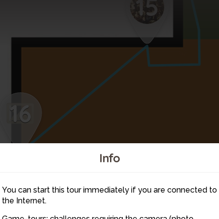
15
16
Info
1
You can start this tour immediately if you are connected to
the Internet.
Game-tours: challenges requiring the camera (photo