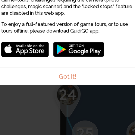
challenges, magic scanner) and the "locked stops" feature
19
are disabled in this web app.
To enjoy a full-featured version of game tours, or to use
tours offline, please download GuidiGO app:
23
Got it!
24
25
1
/1
Ferdinand Bol-Venus et Adonis 2