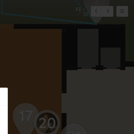
7
23
32
17
8
20