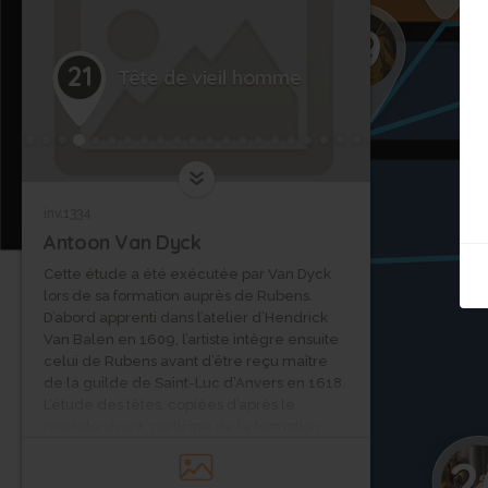
19
21
Tête de vieil homme
23
inv.1334
Antoon Van Dyck
Cette étude a été exécutée par Van Dyck
lors de sa formation auprès de Rubens.
24
D’abord apprenti dans l’atelier d’Hendrick
Van Balen en 1609, l’artiste intègre ensuite
celui de Rubens avant d’être reçu maître
de la guilde de Saint-Luc d’Anvers en 1618.
L’étude des têtes, copiées d’après le
modèle vivant, participe de la formation
des peintres dans l’atelier de Rubens, qui se
25
2
prête lui-même à cette intense observation