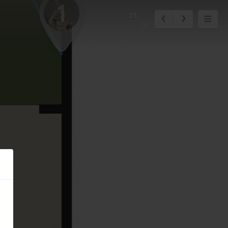
1
21
32