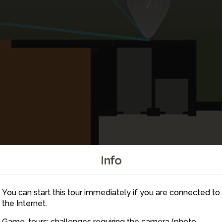
7
Info
17
You can start this tour immediately if you are connected to
20
the Internet.
Game-tours: challenges requiring the camera (photo