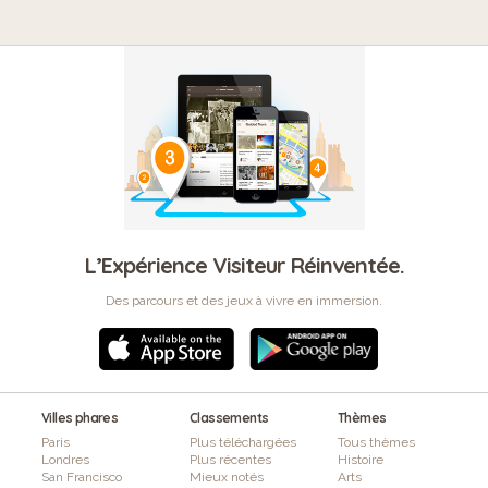
L’Expérience Visiteur Réinventée.
Des parcours et des jeux à vivre en immersion.
Villes phares
Classements
Thèmes
Paris
Plus téléchargées
Tous thèmes
Londres
Plus récentes
Histoire
San Francisco
Mieux notés
Arts