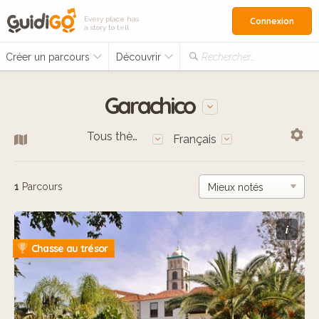
Every place has
Connexion
a story to tell
Créer un parcours
Découvrir
Rechercher…
Garachico
Tous thèmes
Français
1
Parcours
i
Chasse au trésor