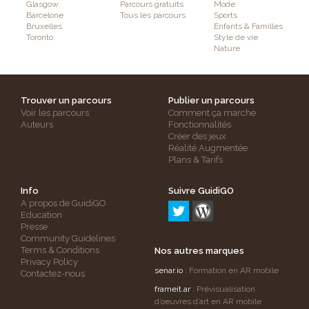
Glasgow
Parcours gratuits
Mode
Barcelone
Tous les parcours
Sports
Bruxelles
Enfants & Familles
Toronto
Style de vie
Nature
Trouver un parcours
Publier un parcours
Voir les parcours
Comment ça marche
Auteurs
Fonctionnalités
Créer des jeux
Réalité Augmentée
Plans & Tarifs
Info
Suivre GuidiGO
A propos de GuidiGO
Education
Presse
Community Guidelines
Terms & Conditions
Nos autres marques
Privacy Policy
senar.io
: Formation en AR mobile
Contactez-nous
frameit.ar
: Prévisualisation
d’oeuvres d’art en AR mobile