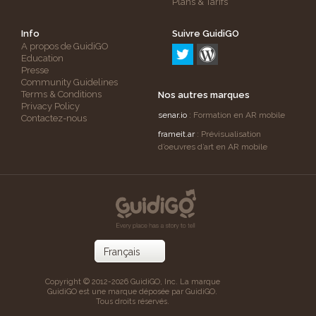
Plans & Tarifs
Info
Suivre GuidiGO
A propos de GuidiGO
Education
Presse
Community Guidelines
Terms & Conditions
Nos autres marques
Privacy Policy
senar.io
: Formation en AR mobile
Contactez-nous
frameit.ar
: Prévisualisation
d’oeuvres d’art en AR mobile
Copyright © 2012-2026 GuidiGO, Inc. La marque
GuidiGO est une marque déposée par GuidiGO.
Tous droits réservés.