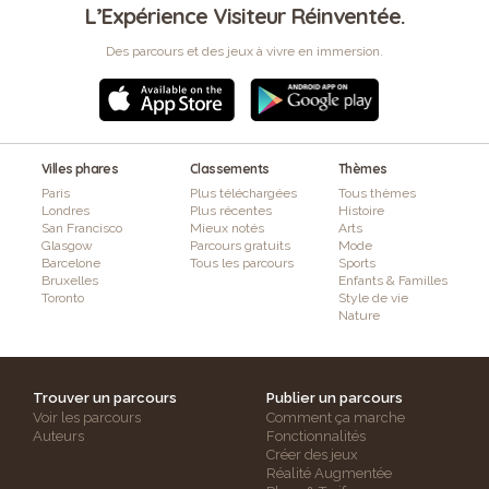
L’Expérience Visiteur Réinventée.
Des parcours et des jeux à vivre en immersion.
Villes phares
Classements
Thèmes
Paris
Plus téléchargées
Tous thèmes
Londres
Plus récentes
Histoire
San Francisco
Mieux notés
Arts
Glasgow
Parcours gratuits
Mode
Barcelone
Tous les parcours
Sports
Bruxelles
Enfants & Familles
Toronto
Style de vie
Nature
Trouver un parcours
Publier un parcours
Voir les parcours
Comment ça marche
Auteurs
Fonctionnalités
Créer des jeux
Réalité Augmentée