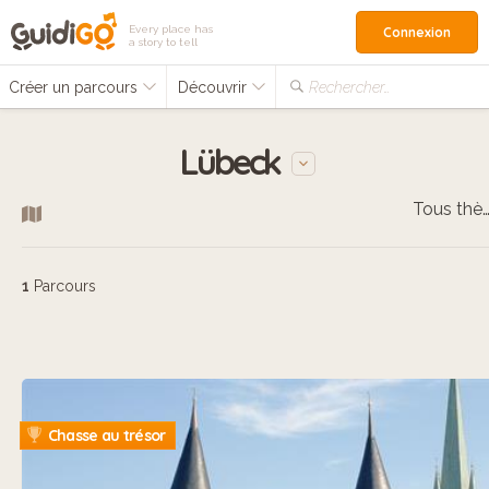
Every place has
Connexion
a story to tell
Créer un parcours
Découvrir
Rechercher…
Lübeck
Tous thèm
1
Parcours
Chasse au trésor