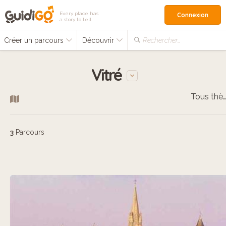
Every place has
Connexion
a story to tell
Créer un parcours
Découvrir
Rechercher…
Vitré
Tous thèm
3
Parcours