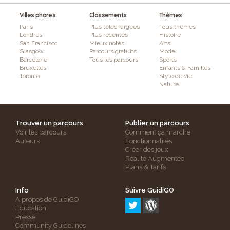
Villes phares
Classements
Thèmes
Paris
Plus téléchargées
Tous thèmes
Londres
Plus récentes
Histoire
San Francisco
Mieux notés
Arts
Glasgow
Parcours gratuits
Mode
Barcelone
Tous les parcours
Sports
Bruxelles
Enfants & Familles
Toronto
Style de vie
Nature
Trouver un parcours
Publier un parcours
Voir les parcours
Comment ça marche
Auteurs
Fonctionnalités
Créer des jeux
Réalité Augmentée
Plans & Tarifs
Info
Suivre GuidiGO
A propos de GuidiGO
Education
Presse
Community Guidelines