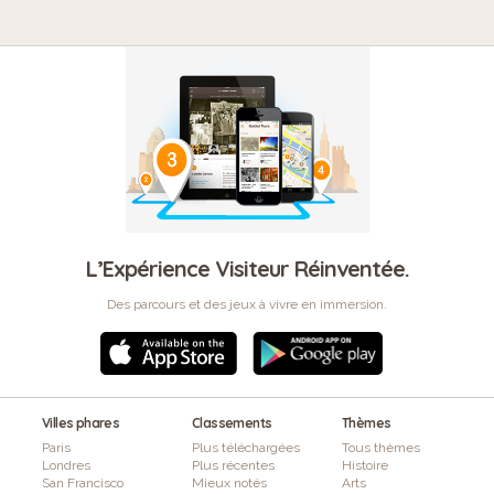
L’Expérience Visiteur Réinventée.
Des parcours et des jeux à vivre en immersion.
Villes phares
Classements
Thèmes
Paris
Plus téléchargées
Tous thèmes
Londres
Plus récentes
Histoire
San Francisco
Mieux notés
Arts