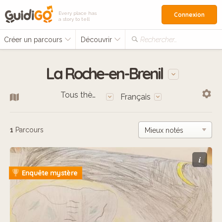
Every place has
Connexion
a story to tell
Créer un parcours
Découvrir
Rechercher…
La Roche-en-Brenil
Tous thèmes
Français
1
Parcours
i
Enquête mystère