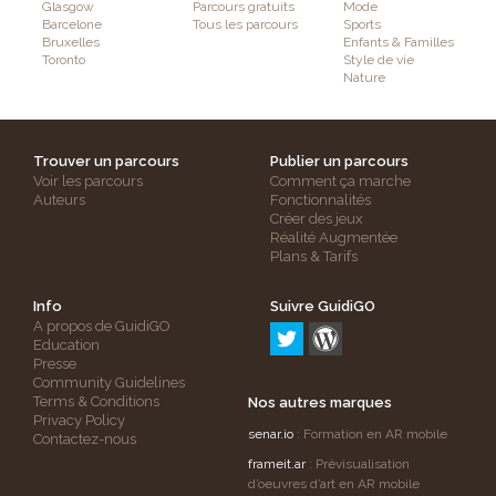
Glasgow
Parcours gratuits
Mode
Barcelone
Tous les parcours
Sports
Bruxelles
Enfants & Familles
Toronto
Style de vie
Nature
Trouver un parcours
Publier un parcours
Voir les parcours
Comment ça marche
Auteurs
Fonctionnalités
Créer des jeux
Réalité Augmentée
Plans & Tarifs
Info
Suivre GuidiGO
A propos de GuidiGO
Education
Presse
Community Guidelines
Terms & Conditions
Nos autres marques
Privacy Policy
senar.io
: Formation en AR mobile
Contactez-nous
frameit.ar
: Prévisualisation
d’oeuvres d’art en AR mobile