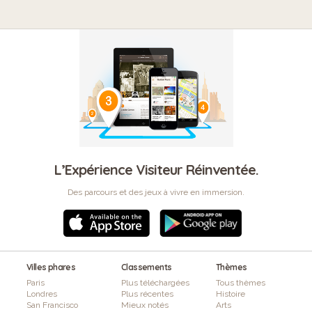
L’Expérience Visiteur Réinventée.
Des parcours et des jeux à vivre en immersion.
Villes phares
Classements
Thèmes
Paris
Plus téléchargées
Tous thèmes
Londres
Plus récentes
Histoire
San Francisco
Mieux notés
Arts