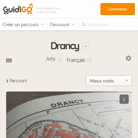
Every place has
Connexion
a story to tell
Créer un parcours
Découvrir
Rechercher…
Drancy
Arts
Français
1
Parcours
i