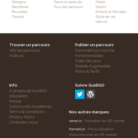
Glasgow
Parcours gratuits
Mode
Barcelone
Tous les parcours
Sports
Bruxelles
Enfants & Familles
Toronto
Style de vie
Nature
Trouver un parcours
Publier un parcours
Voir les parcours
Comment ça marche
Auteurs
Fonctionnalités
Créer des jeux
Réalité Augmentée
Plans & Tarifs
Info
Suivre GuidiGO
A propos de GuidiGO
Education
Presse
Community Guidelines
Terms & Conditions
Nos autres marques
Privacy Policy
senar.io
: Formation en AR mobile
Contactez-nous
frameit.ar
: Prévisualisation
d’oeuvres d’art en AR mobile