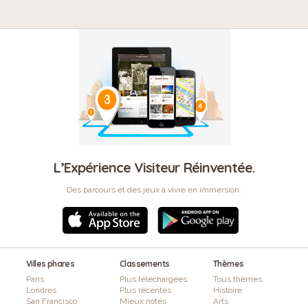
L’Expérience Visiteur Réinventée.
Des parcours et des jeux à vivre en immersion.
Villes phares
Classements
Thèmes
Paris
Plus téléchargées
Tous thèmes
Londres
Plus récentes
Histoire
San Francisco
Mieux notés
Arts