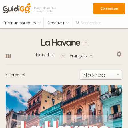
Every place has
Connexion
a story to tell
Créer un parcours
Découvrir
Rechercher…
La Havane
Tous thèmes
Français
1
Parcours
i