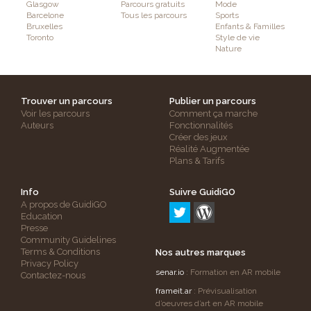
Glasgow
Parcours gratuits
Mode
Barcelone
Tous les parcours
Sports
Bruxelles
Enfants & Familles
Toronto
Style de vie
Nature
Trouver un parcours
Publier un parcours
Voir les parcours
Comment ça marche
Auteurs
Fonctionnalités
Créer des jeux
Réalité Augmentée
Plans & Tarifs
Info
Suivre GuidiGO
A propos de GuidiGO
Education
Presse
Community Guidelines
Terms & Conditions
Nos autres marques
Privacy Policy
senar.io
: Formation en AR mobile
Contactez-nous
frameit.ar
: Prévisualisation
d’oeuvres d’art en AR mobile