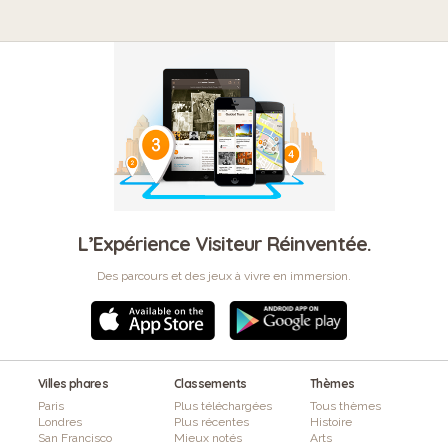
L’Expérience Visiteur Réinventée.
Des parcours et des jeux à vivre en immersion.
Villes phares
Classements
Thèmes
Paris
Plus téléchargées
Tous thèmes
Londres
Plus récentes
Histoire
San Francisco
Mieux notés
Arts