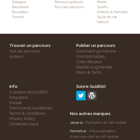
Glasgow
Parcours gratuits
Mode
Barcelone
Tous les parcours
Sports
Bruxelles
Enfants & Familles
Toronto
Style de vie
Nature
Trouver un parcours
Publier un parcours
Voir les parcours
Comment ça marche
Auteurs
Fonctionnalités
Créer des jeux
Réalité Augmentée
Plans & Tarifs
Info
Suivre GuidiGO
A propos de GuidiGO
Education
Presse
Community Guidelines
Terms & Conditions
Nos autres marques
Privacy Policy
senar.io
: Formation en AR mobile
Contactez-nous
frameit.ar
: Prévisualisation
d’oeuvres d’art en AR mobile