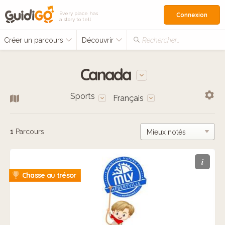
Every place has
Connexion
a story to tell
Créer un parcours
Découvrir
Rechercher…
Canada
Sports
Français
1
Parcours
i
Chasse au trésor