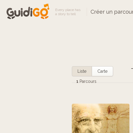
Every place has
Créer un parcou
a story to tell
Liste
Carte
1
Parcours