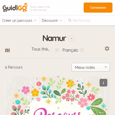
Every place has
Connexion
a story to tell
Créer un parcours
Découvrir
Rechercher…
Namur
Tous thèmes
Français
1
Parcours
i