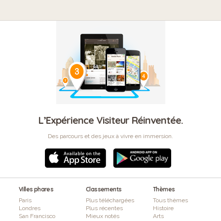
L’Expérience Visiteur Réinventée.
Des parcours et des jeux à vivre en immersion.
Villes phares
Classements
Thèmes
Paris
Plus téléchargées
Tous thèmes
Londres
Plus récentes
Histoire
San Francisco
Mieux notés
Arts