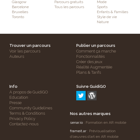
Glasgow
Parcours gratuits
Mode
Barcelone
Tous les parcours
Sports
Bruxelles
Enfants & Familles
Toronto
Style de vie
Nature
Trouver un parcours
Publier un parcours
Voir les parcours
Comment ça marche
Auteurs
Fonctionnalités
Créer des jeux
Réalité Augmentée
Plans & Tarifs
Info
Suivre GuidiGO
A propos de GuidiGO
Education
Presse
Community Guidelines
Terms & Conditions
Nos autres marques
Privacy Policy
senar.io
: Formation en AR mobile
Contactez-nous
frameit.ar
: Prévisualisation
d’oeuvres d’art en AR mobile