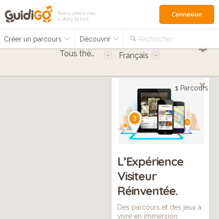
Every place has
Connexion
a story to tell
Créer un parcours
Découvrir
Rechercher…
Tous thèmes
Français
1
Parcours
L’Expérience
Visiteur
Réinventée.
Des parcours et des jeux à
vivre en immersion.