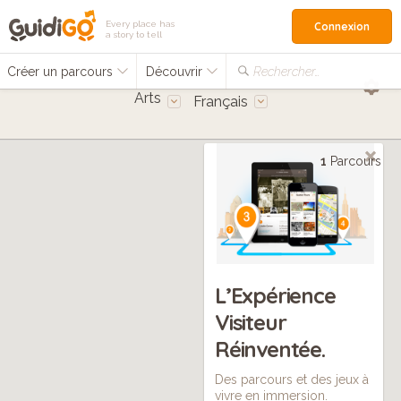
Every place has
Connexion
a story to tell
Créer un parcours
Découvrir
Rechercher…
Arts
Français
1
Parcours
L’Expérience
Visiteur
Réinventée.
Des parcours et des jeux à
vivre en immersion.