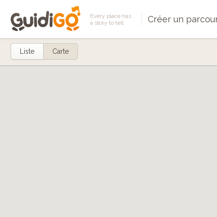
Every place has
Créer un parcou
a story to tell
Liste
Carte