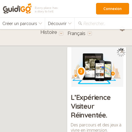
Every place has
Connexion
a story to tell
Créer un parcours
Découvrir
Rechercher…
Histoire
Français
L’Expérience
Visiteur
Réinventée.
Des parcours et des jeux à
vivre en immersion.