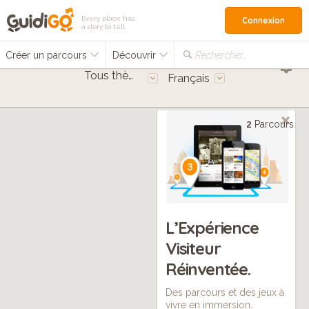
Every place has
Connexion
a story to tell
Créer un parcours
Découvrir
Rechercher…
Tous thèmes
Français
2
Parcours
L’Expérience
Visiteur
Réinventée.
Des parcours et des jeux à
vivre en immersion.