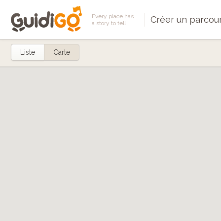
Every place has
Créer un parcou
a story to tell
Liste
Carte