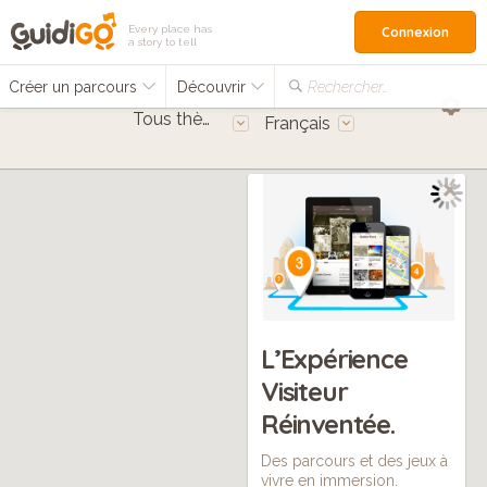
Every place has
Connexion
a story to tell
Créer un parcours
Découvrir
Rechercher…
Tous thèmes
Français
L’Expérience
Visiteur
Réinventée.
Des parcours et des jeux à
vivre en immersion.