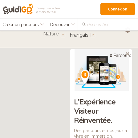
Every place has
Connexion
a story to tell
Créer un parcours
Découvrir
Rechercher…
Nature
Français
0
Parcours
L’Expérience
Visiteur
Réinventée.
Des parcours et des jeux à
vivre en immersion.