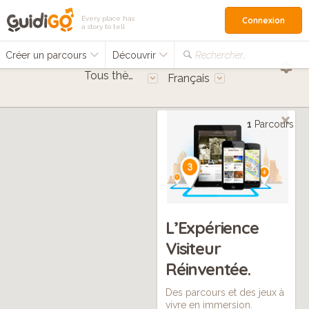
Every place has
Connexion
a story to tell
Créer un parcours
Découvrir
Rechercher…
Tous thèmes
Français
1
Parcours
L’Expérience
Visiteur
Réinventée.
Des parcours et des jeux à
vivre en immersion.