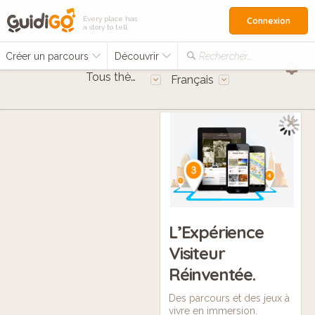
Every place has
Connexion
a story to tell
Créer un parcours
Découvrir
Rechercher…
Tous thèmes
Français
L’Expérience
Visiteur
Réinventée.
Des parcours et des jeux à
vivre en immersion.