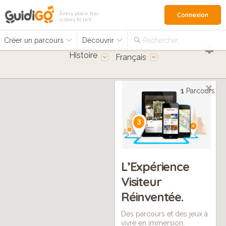
Every place has
Connexion
a story to tell
Créer un parcours
Découvrir
Rechercher…
Histoire
Français
1
Parcours
L’Expérience
Visiteur
Réinventée.
Des parcours et des jeux à
vivre en immersion.