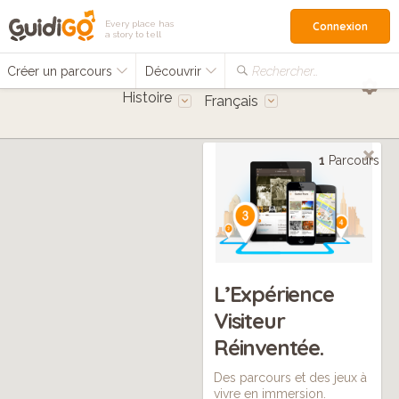
Every place has
Connexion
a story to tell
Créer un parcours
Découvrir
Rechercher…
Histoire
Français
1
Parcours
L’Expérience
Visiteur
Réinventée.
Des parcours et des jeux à
vivre en immersion.