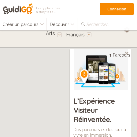
Every place has
Connexion
a story to tell
Créer un parcours
Découvrir
Rechercher…
Arts
Français
1
Parcours
L’Expérience
Visiteur
Réinventée.
Des parcours et des jeux à
vivre en immersion.