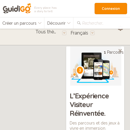
Every place has
Connexion
a story to tell
Créer un parcours
Découvrir
Rechercher…
Tous thèmes
Français
1
Parcours
L’Expérience
Visiteur
Réinventée.
Des parcours et des jeux à
vivre en immersion.