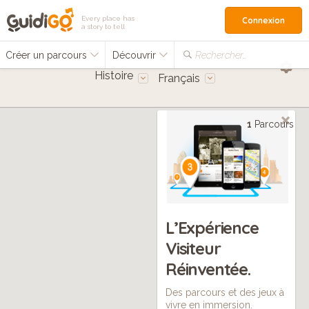
Every place has
Connexion
a story to tell
Créer un parcours
Découvrir
Rechercher…
Histoire
Français
1
Parcours
L’Expérience
Visiteur
Réinventée.
Des parcours et des jeux à
vivre en immersion.