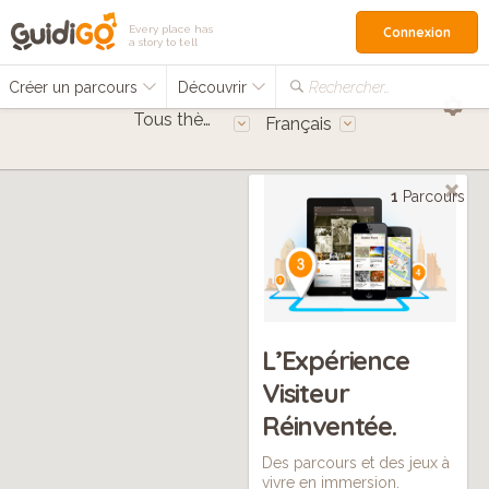
Every place has
Connexion
a story to tell
Créer un parcours
Découvrir
Rechercher…
Tous thèmes
Français
1
Parcours
L’Expérience
Visiteur
Réinventée.
Des parcours et des jeux à
vivre en immersion.