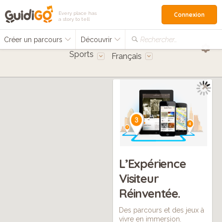
Every place has
Connexion
a story to tell
Créer un parcours
Découvrir
Rechercher…
Sports
Français
L’Expérience
Visiteur
Réinventée.
Des parcours et des jeux à
vivre en immersion.