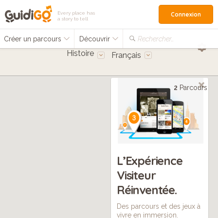
Every place has
Connexion
a story to tell
Créer un parcours
Découvrir
Rechercher…
Histoire
Français
2
Parcours
L’Expérience
Visiteur
Réinventée.
Des parcours et des jeux à
vivre en immersion.