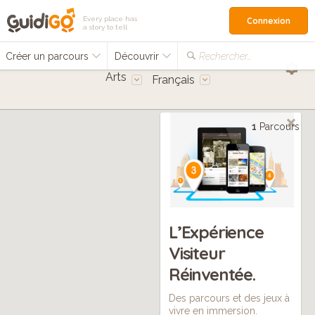
Every place has
Connexion
a story to tell
Créer un parcours
Découvrir
Rechercher…
Arts
Français
1
Parcours
L’Expérience
Visiteur
Réinventée.
Des parcours et des jeux à
vivre en immersion.